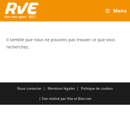
Skip
Menu
to
content
Il semble que nous ne pouvons pas trouver ce que vous
recherchez.
Nous contacter
Mentions légales
Politique de cookies
| Site réalisé par
Vite et Bien.net