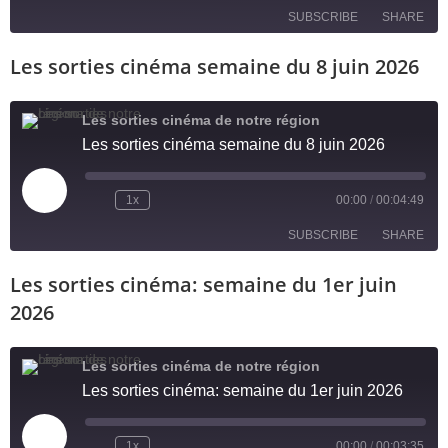
SUBSCRIBE
SHARE
Les sorties cinéma semaine du 8 juin 2026
SHARE
RSS FEED
LINK
Les sorties cinéma de notre région
Les sorties cinéma semaine du 8 juin 2026
EMBED
1x
00:00
/
00:04:49
SUBSCRIBE
SHARE
Les sorties cinéma: semaine du 1er juin
SHARE
RSS FEED
2026
LINK
Les sorties cinéma de notre région
EMBED
Les sorties cinéma: semaine du 1er juin 2026
1x
00:00
/
00:03:35