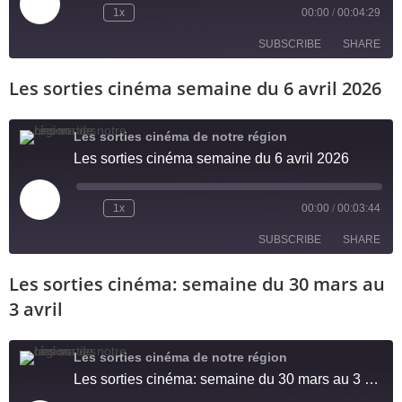
1x
00:00
/
00:04:29
SUBSCRIBE
SHARE
Les sorties cinéma semaine du 6 avril 2026
SHARE
RSS FEED
LINK
Les sorties cinéma de notre région
Les sorties cinéma semaine du 6 avril 2026
EMBED
1x
00:00
/
00:03:44
SUBSCRIBE
SHARE
Les sorties cinéma: semaine du 30 mars au
SHARE
RSS FEED
3 avril
LINK
Les sorties cinéma de notre région
EMBED
Les sorties cinéma: semaine du 30 mars au 3 avril