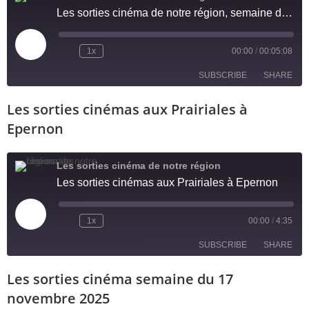
EMBED
Les sorties cinéma de notre région, semaine du 9 au 15 mars
1x
00:00
/
00:05:08
SUBSCRIBE
SHARE
Les sorties cinémas aux Prairiales à
SHARE
RSS FEED
Epernon
LINK
Les sorties cinéma de notre région
EMBED
Les sorties cinémas aux Prairiales à Epernon
1x
00:00
/
4:35
SUBSCRIBE
SHARE
Les sorties cinéma semaine du 17
SHARE
RSS FEED
novembre 2025