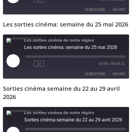
SUBSCRIBE
SHARE
Les sorties cinéma: semaine du 25 mai 2026
SHARE
RSS FEED
LINK
Les sorties cinéma de notre région
Les sorties cinéma: semaine du 25 mai 2026
EMBED
1x
00:00
/
00:04:31
SUBSCRIBE
SHARE
Sorties cinéma semaine du 22 au 29 avril
SHARE
RSS FEED
2026
LINK
Les sorties cinéma de notre région
EMBED
Sorties cinéma semaine du 22 au 29 avril 2026