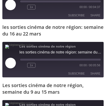
1x
00:00
/
00:04:37
SUBSCRIBE
SHARE
les sorties cinéma de notre région: semaine
SHARE
RSS FEED
du 16 au 22 mars
LINK
Les sorties cinéma de notre région
EMBED
les sorties cinéma de notre région: semaine du 16 au 22 mars
1x
00:00
/
00:05:56
SUBSCRIBE
SHARE
Les sorties cinéma de notre région,
SHARE
RSS FEED
semaine du 9 au 15 mars
LINK
Les sorties cinéma de notre région