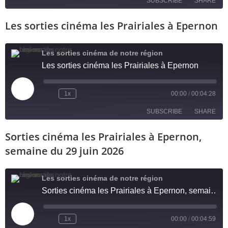
SUBSCRIBE
SHARE
Les sorties cinéma les Prairiales à Epernon
SHARE
RSS FEED
LINK
Les sorties cinéma de notre région
Les sorties cinéma les Prairiales à Epernon
EMBED
1x
00:00
/
00:04:28
SUBSCRIBE
SHARE
Sorties cinéma les Prairiales à Epernon,
SHARE
RSS FEED
semaine du 29 juin 2026
LINK
Les sorties cinéma de notre région
EMBED
Sorties cinéma les Prairiales à Epernon, semaine du 29 juin 2026
1x
00:00
/
00:04:59