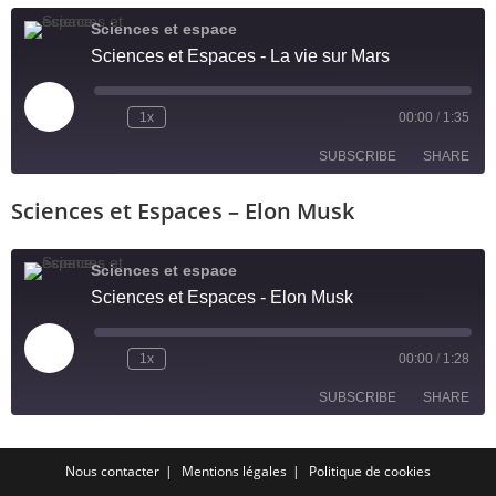
LINK
Sciences et espace
Sciences et Espaces - La vie sur Mars
EMBED
1x
00:00
/
1:35
SUBSCRIBE
SHARE
Sciences et Espaces – Elon Musk
SHARE
RSS FEED
LINK
Sciences et espace
Sciences et Espaces - Elon Musk
EMBED
1x
00:00
/
1:28
SUBSCRIBE
SHARE
SHARE
Nous contacter
Mentions légales
Politique de cookies
RSS FEED