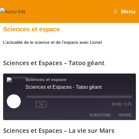
Menu
Sciences et espace
L’actualité de le science et de l’espace avec Lionel
Sciences et Espaces – Tatoo géant
Sciences et espace
Sciences et Espaces - Tatoo géant
1x
00:00
/
1:25
SUBSCRIBE
SHARE
Sciences et Espaces – La vie sur Mars
SHARE
RSS FEED