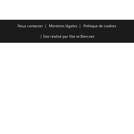
RSS FEED
LINK
EMBED
Nous contacter
Mentions légales
Politique de cookies
| Site réalisé par
Vite et Bien.net