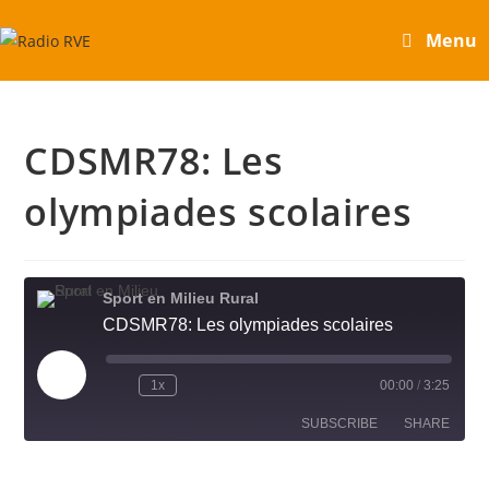
Skip
Menu
to
content
CDSMR78: Les
olympiades scolaires
Sport en Milieu Rural
CDSMR78: Les olympiades scolaires
Play
1x
00:00
/
3:25
Episode
SUBSCRIBE
SHARE
SHARE