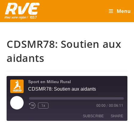
Skip
Menu
to
content
CDSMR78: Soutien aux
aidants
Sport en Milieu Rural
CDSMR78: Soutien aux aidants
Play
1x
00:00
/
00:06:11
Episode
SUBSCRIBE
SHARE
SHARE