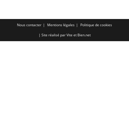
RSS FEED
LINK
EMBED
Nous contacter
Mentions légales
Politique de cookies
| Site réalisé par
Vite et Bien.net