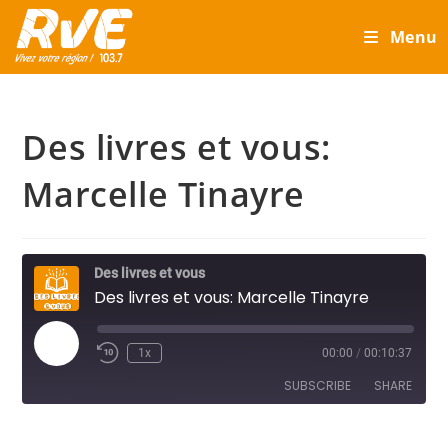
Skip
Menu
to
content
Des livres et vous:
Marcelle Tinayre
Des livres et vous
Des livres et vous: Marcelle Tinayre
Play
1x
00:00
/
00:10:37
Episode
SUBSCRIBE
SHARE
SHARE