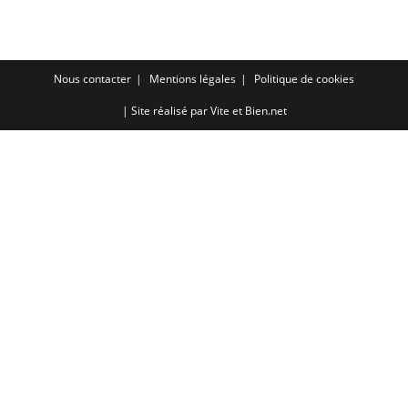
RSS FEED
LINK
EMBED
Nous contacter
Mentions légales
Politique de cookies
| Site réalisé par
Vite et Bien.net