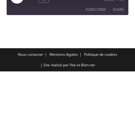
Episode
SUBSCRIBE
SHARE
SHARE
RSS FEED
LINK
EMBED
Nous contacter
Mentions légales
Politique de cookies
| Site réalisé par
Vite et Bien.net