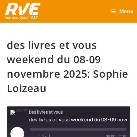
Skip
Menu
to
content
des livres et vous
weekend du 08-09
novembre 2025: Sophie
Loizeau
Des livres et vous
des livres et vous weekend du 08-09 novembre 2025: Sophie Loizeau
Play
1x
00:00
/
7:03