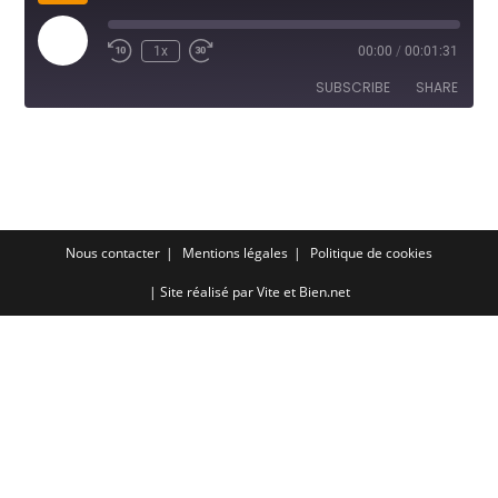
Play
1x
00:00
/
00:01:31
Episode
SUBSCRIBE
SHARE
SHARE
RSS FEED
LINK
EMBED
Nous contacter
Mentions légales
Politique de cookies
| Site réalisé par
Vite et Bien.net