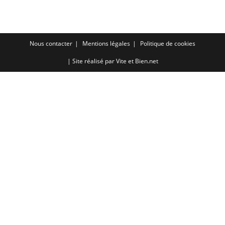
RSS FEED
LINK
EMBED
Nous contacter
Mentions légales
Politique de cookies
| Site réalisé par
Vite et Bien.net