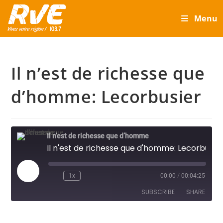
Skip
Menu
to
content
Il n’est de richesse que
d’homme: Lecorbusier
Il n’est de richesse que d’homme
Il n'est de richesse que d'homme: Lecorbusier
Play
1x
00:00
/
00:04:25
Episode
SUBSCRIBE
SHARE
SHARE