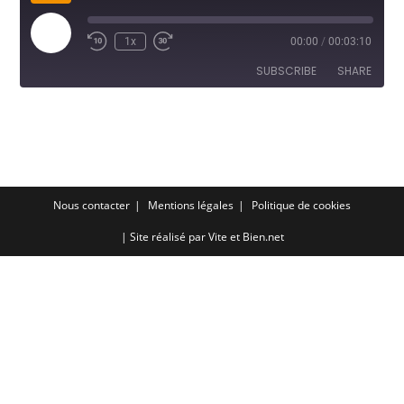
Play
1x
00:00
/
00:03:10
Episode
SUBSCRIBE
SHARE
SHARE
RSS FEED
LINK
EMBED
Nous contacter
Mentions légales
Politique de cookies
| Site réalisé par
Vite et Bien.net