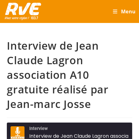
Skip
Menu
to
content
Interview de Jean
Claude Lagron
association A10
gratuite réalisé par
Jean-marc Josse
Interview
Interview de Jean Claude Lagron association A10 gratuite réalisé par Jean-marc Josse