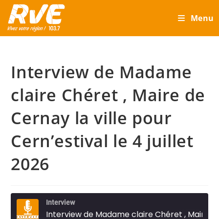
Skip
Menu
to
content
Interview de Madame
claire Chéret , Maire de
Cernay la ville pour
Cern’estival le 4 juillet
2026
Interview
Interview de Madame claire Chéret , Maire de Cernay la ville pour Cern'estival le 4 juillet 2026