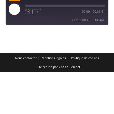
Play
1x
00:00
/
00:01:41
Episode
SUBSCRIBE
SHARE
SHARE
RSS FEED
LINK
EMBED
Nous contacter
Mentions légales
Politique de cookies
| Site réalisé par
Vite et Bien.net