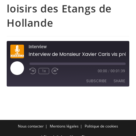
loisirs des Etangs de
Hollande
Interview
Interview de Monsieur Xavier Caris vis président de Rambouillet Territoires à propos des intempéries qui ont touché la base de loisirs des Etangs de Hollande
Play
1x
00:00
/
00:01:39
Episode
SUBSCRIBE
SHARE
SHARE
RSS FEED
LINK
EMBED
Nous contacter
Mentions légales
Politique de cookies