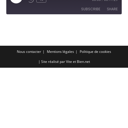
Episode
SUBSCRIBE
SHARE
SHARE
RSS FEED
LINK
EMBED
Nous contacter
Mentions légales
Politique de cookies
| Site réalisé par
Vite et Bien.net