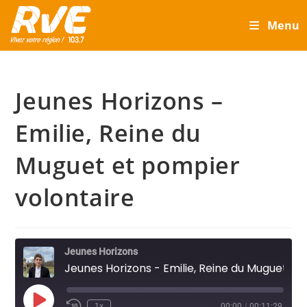
Skip
Menu
to
content
Jeunes Horizons –
Emilie, Reine du
Muguet et pompier
volontaire
Jeunes Horizons
Jeunes Horizons - Emilie, Reine du Muguet et pompier volontaire
Play
1x
00:00
/
00:11:29