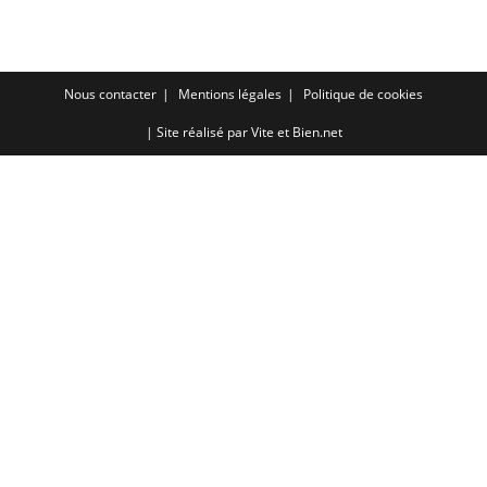
RSS FEED
LINK
EMBED
Nous contacter
Mentions légales
Politique de cookies
| Site réalisé par
Vite et Bien.net