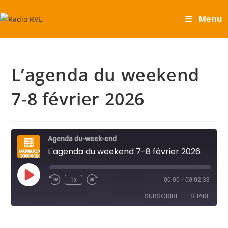
Skip
Menu
to
content
L’agenda du weekend
7-8 février 2026
Agenda du-week-end
L'agenda du weekend 7-8 février 2026
Play
1x
00:00
/
00:02:33
Episode
SUBSCRIBE
SHARE
SHARE