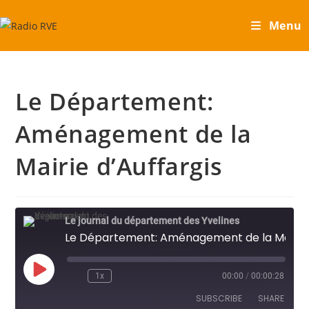
Skip
Menu
to
content
Le Département:
Aménagement de la
Mairie d’Auffargis
Le journal du département des Yvelines
Le Département: Aménagement de la Mairie d'Auffargis
Play
1x
00:00
/
00:00:28
Episode
SUBSCRIBE
SHARE