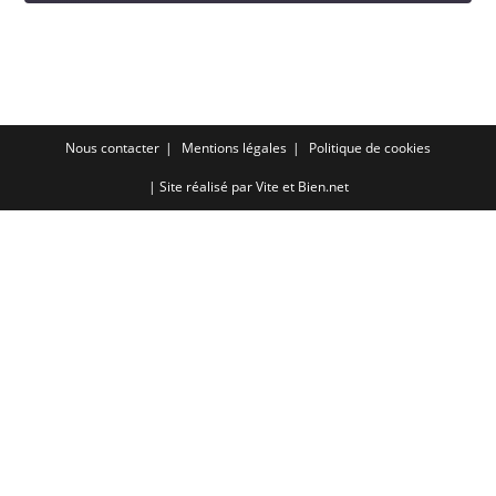
SHARE
RSS FEED
LINK
EMBED
Nous contacter
Mentions légales
Politique de cookies
| Site réalisé par
Vite et Bien.net