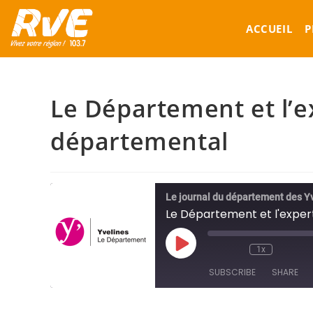
Skip
to
ACCUEIL
P
content
Le Département et l’e
départemental
Le journal du département des Y
Le Département et l'exper
Play
1x
Episode
SUBSCRIBE
SHARE