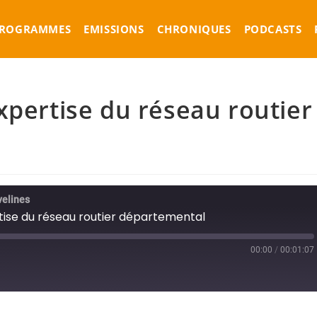
ROGRAMMES
EMISSIONS
CHRONIQUES
PODCASTS
xpertise du réseau routier
velines
tise du réseau routier départemental
00:00
/
00:01:07