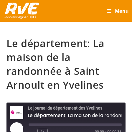
Skip
Menu
to
content
Le département: La
maison de la
randonnée à Saint
Arnoult en Yvelines
Le journal du département des Yvelines
Le département: La maison de la randonnée à Saint Arnoult en Yvelines
Play
1x
00:00
/
00:00:38