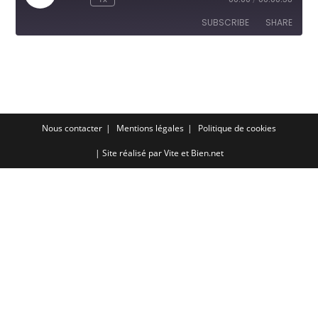
Episode
SUBSCRIBE
SHARE
SHARE
RSS FEED
LINK
EMBED
Nous contacter
Mentions légales
Politique de cookies
| Site réalisé par
Vite et Bien.net