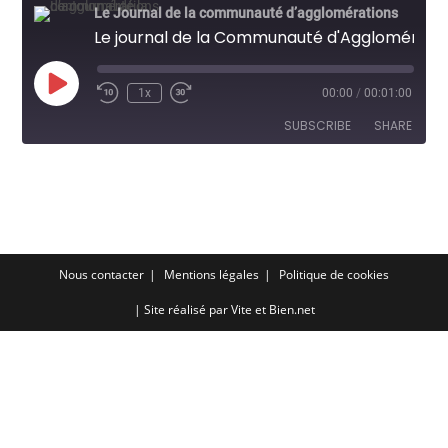
Le Journal de la communauté d’agglomérations
Le journal de la Communauté d'Agglomération et ses compétences en matière de gestion de l'eau potable
Play
1x
00:00
/
00:01:00
Episode
SUBSCRIBE
SHARE
SHARE
RSS FEED
LINK
EMBED
Nous contacter
Mentions légales
Politique de cookies
| Site réalisé par
Vite et Bien.net