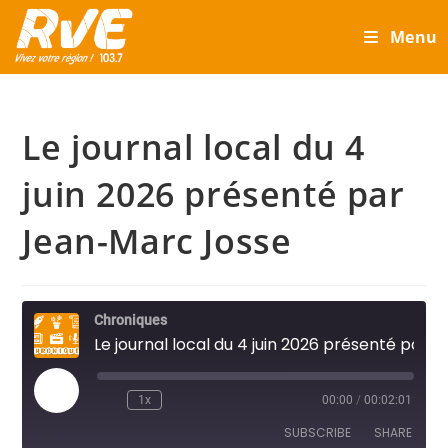
Skip
Menu
to
content
Le journal local du 4
juin 2026 présenté par
Jean-Marc Josse
Chroniques
Le journal local du 4 juin 2026 présenté par Jean-Marc Josse
Play
1x
00:00
/
00:02:01
Episode
SUBSCRIBE
SHARE