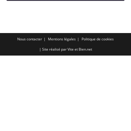
SHARE
RSS FEED
LINK
EMBED
Nous contacter
Mentions légales
Politique de cookies
| Site réalisé par
Vite et Bien.net