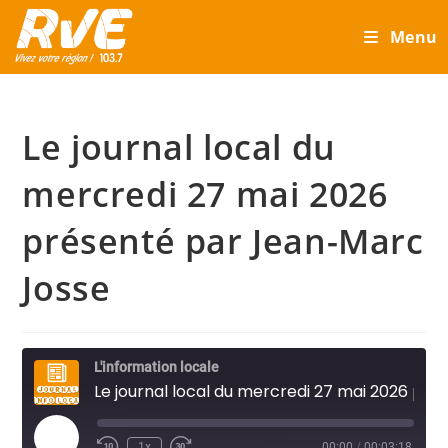
Skip
Menu
to
content
Le journal local du
mercredi 27 mai 2026
présenté par Jean-Marc
Josse
L'information locale
Le journal local du mercredi 27 mai 2026 présenté par Jean-Marc Josse
Play
1x
00:00
/
00:03:18