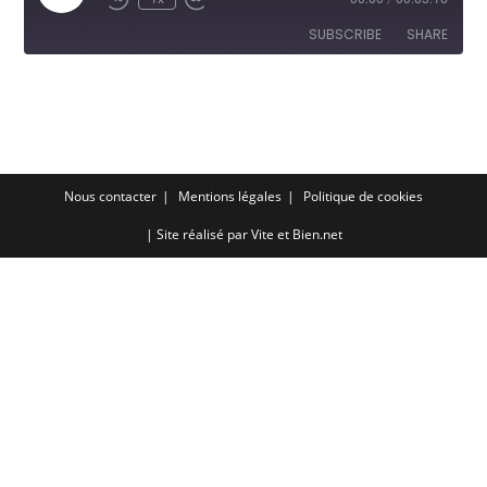
Episode
SUBSCRIBE
SHARE
SHARE
RSS FEED
LINK
EMBED
Nous contacter
Mentions légales
Politique de cookies
| Site réalisé par
Vite et Bien.net