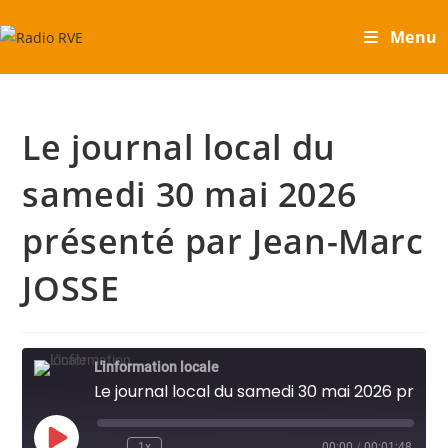
Skip
Menu
to
content
Le journal local du
samedi 30 mai 2026
présenté par Jean-Marc
JOSSE
L'information locale
Le journal local du samedi 30 mai 2026 présenté par Jean-Marc JOSSE
Play
1x
00:00
/
00:01:48