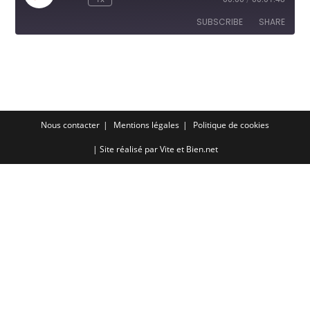
Episode
SUBSCRIBE
SHARE
SHARE
RSS FEED
LINK
EMBED
Nous contacter
Mentions légales
Politique de cookies
| Site réalisé par
Vite et Bien.net