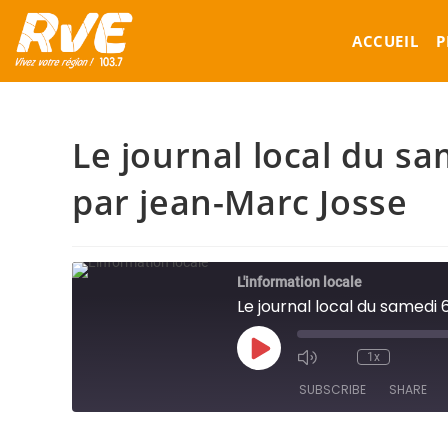
Skip
to
ACCUEIL
P
content
Le journal local du sa
par jean-Marc Josse
L'information locale
Le journal local du samedi
Play
1x
Episode
SUBSCRIBE
SHARE