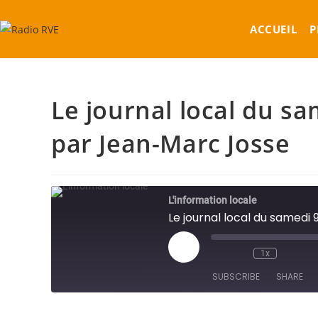
Skip
to
ACCUEIL
P
content
Le journal local du s
par Jean-Marc Josse
L'information locale
Le journal local du samed
Play
1x
Episode
SUBSCRIBE
SHARE