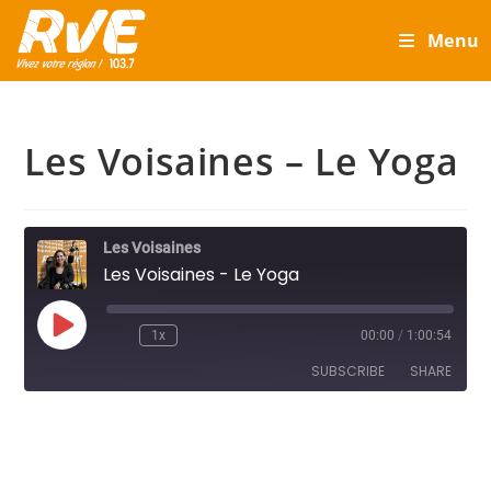
Skip
Menu
to
content
Les Voisaines – Le Yoga
Les Voisaines
Les Voisaines - Le Yoga
Play
1x
00:00
/
1:00:54
Episode
SUBSCRIBE
SHARE
SHARE
RSS FEED
LINK