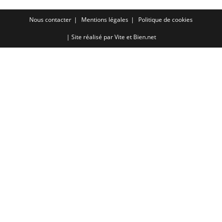
EMBED
Nous contacter
Mentions légales
Politique de cookies
| Site réalisé par
Vite et Bien.net