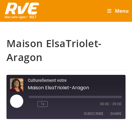
Skip
Menu
to
content
Maison ElsaTriolet-
Aragon
Culturellement votre
Maison ElsaTriolet-Aragon
Play
1x
00:00
/
39:00
Episode
SUBSCRIBE
SHARE
SHARE