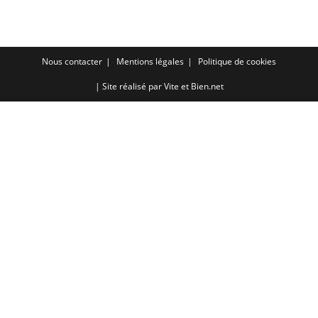
RSS FEED
LINK
EMBED
Nous contacter
Mentions légales
Politique de cookies
| Site réalisé par
Vite et Bien.net