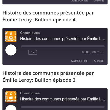
SUBSCRIBE
SHARE
Histoire des communes présentée par
SHARE
RSS FEED
Émilie Leroy: Bullion épisode 4
LINK
Chroniques
EMBED
Histoire des communes présentée par Émilie Leroy: Bullion épisode 4
1x
00:00
/
00:01:05
SUBSCRIBE
SHARE
Histoire des communes présentée par
SHARE
RSS FEED
Émilie Leroy: Bullion épisode 3
LINK
Chroniques
EMBED
Histoire des communes présentée par Émilie Leroy: Bullion épisode 3