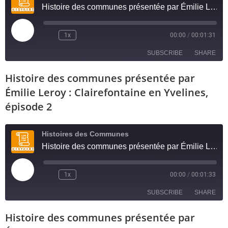
Histoire des communes présentée par Émilie Leroy : Clairefontaine en Yvelines, épisode 3
1x
00:00
/
00:01:31
SUBSCRIBE
SHARE
Histoire des communes présentée par
SHARE
RSS FEED
Émilie Leroy : Clairefontaine en Yvelines,
LINK
épisode 2
EMBED
Histoires des Communes
Histoire des communes présentée par Émilie Leroy : Clairefontaine en Yvelines, épisode 2
1x
00:00
/
00:01:33
SUBSCRIBE
SHARE
Histoire des communes présentée par
SHARE