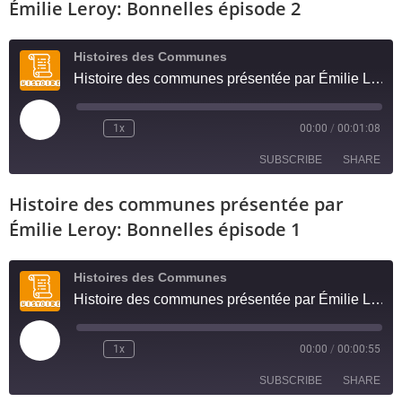
RSS FEED
Émilie Leroy: Bonnelles épisode 2
LINK
Histoires des Communes
EMBED
Histoire des communes présentée par Émilie Leroy: Bonnelles épisode 2
1x
00:00
/
00:01:08
SUBSCRIBE
SHARE
Histoire des communes présentée par
SHARE
RSS FEED
Émilie Leroy: Bonnelles épisode 1
LINK
Histoires des Communes
EMBED
Histoire des communes présentée par Émilie Leroy: Bonnelles épisode 1
1x
00:00
/
00:00:55
SUBSCRIBE
SHARE