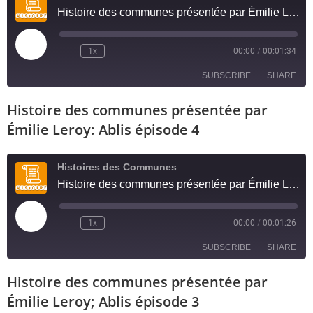
EMBED
Histoire des communes présentée par Émilie Leroy: Ablis épisode 5
1x
00:00
/
00:01:34
SUBSCRIBE
SHARE
Histoire des communes présentée par
SHARE
RSS FEED
Émilie Leroy: Ablis épisode 4
LINK
Histoires des Communes
EMBED
Histoire des communes présentée par Émilie Leroy: Ablis épisode 4
1x
00:00
/
00:01:26
SUBSCRIBE
SHARE
Histoire des communes présentée par
SHARE
RSS FEED
Émilie Leroy; Ablis épisode 3