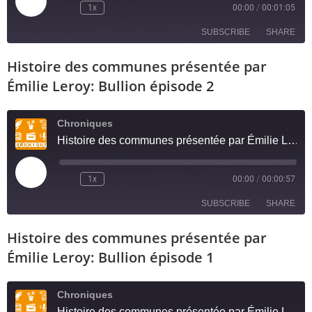
1x
00:00
/
00:01:05
SUBSCRIBE
SHARE
Histoire des communes présentée par
SHARE
RSS FEED
Émilie Leroy: Bullion épisode 2
LINK
Chroniques
EMBED
Histoire des communes présentée par Émilie Leroy: Bullion épisode 2
1x
00:00
/
00:00:57
SUBSCRIBE
SHARE
Histoire des communes présentée par
SHARE
RSS FEED
Émilie Leroy: Bullion épisode 1
LINK
Chroniques
EMBED
Histoire des communes présentée par Émilie Leroy: Bullion épisode 1