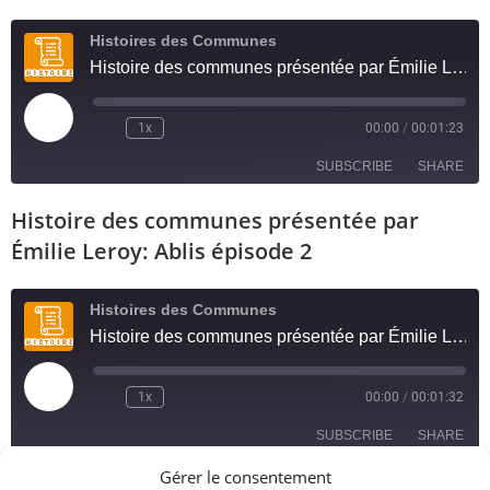
LINK
Histoires des Communes
EMBED
Histoire des communes présentée par Émilie Leroy; Ablis épisode 3
1x
00:00
/
00:01:23
SUBSCRIBE
SHARE
Histoire des communes présentée par
SHARE
RSS FEED
Émilie Leroy: Ablis épisode 2
LINK
Histoires des Communes
EMBED
Histoire des communes présentée par Émilie Leroy: Ablis épisode 2
1x
00:00
/
00:01:32
SUBSCRIBE
SHARE
Gérer le consentement
Histoire des communes présentée Par