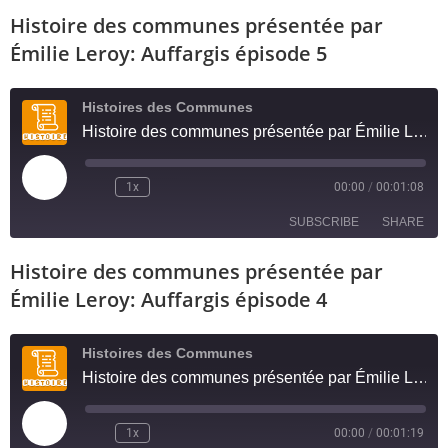
Histoire des communes présentée par
SHARE
RSS FEED
Émilie Leroy: Auffargis épisode 5
LINK
Histoires des Communes
EMBED
Histoire des communes présentée par Émilie Leroy: Auffargis épisode 5
1x
00:00
/
00:01:08
SUBSCRIBE
SHARE
Histoire des communes présentée par
SHARE
RSS FEED
Émilie Leroy: Auffargis épisode 4
LINK
Histoires des Communes
EMBED
Histoire des communes présentée par Émilie Leroy: Auffargis épisode 4
1x
00:00
/
00:01:19