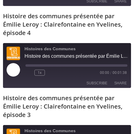
SUBSCRIBE
SHARE
Histoire des communes présentée par
SHARE
RSS FEED
Émilie Leroy : Clairefontaine en Yvelines,
LINK
épisode 4
EMBED
Histoires des Communes
Histoire des communes présentée par Émilie Leroy : Clairefontaine en Yvelines, épisode 4
1x
00:00
/
00:01:38
SUBSCRIBE
SHARE
Histoire des communes présentée par
SHARE
RSS FEED
Émilie Leroy : Clairefontaine en Yvelines,
LINK
épisode 3
EMBED
Histoires des Communes