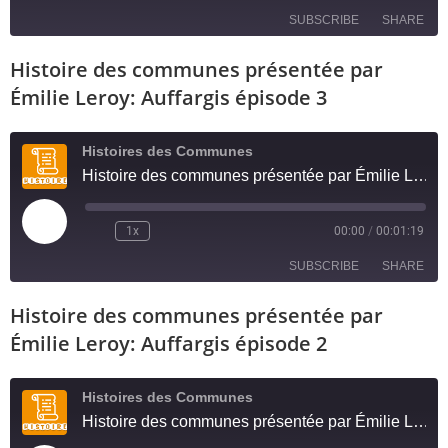
SUBSCRIBE
SHARE
Histoire des communes présentée par
SHARE
RSS FEED
Émilie Leroy: Auffargis épisode 3
LINK
Histoires des Communes
EMBED
Histoire des communes présentée par Émilie Leroy: Auffargis épisode 3
1x
00:00
/
00:01:19
SUBSCRIBE
SHARE
Histoire des communes présentée par
SHARE
RSS FEED
Émilie Leroy: Auffargis épisode 2
LINK
Histoires des Communes
EMBED
Histoire des communes présentée par Émilie Leroy: Auffargis épisode 2