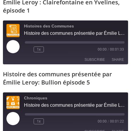
RSS FEED
Émilie Leroy : Clairefontaine en Yvelines,
LINK
épisode 1
EMBED
Histoires des Communes
Histoire des communes présentée par Émilie Leroy : Clairefontaine en Yvelines, épisode 1
1x
00:00
/
00:01:33
SUBSCRIBE
SHARE
Histoire des communes présentée par
SHARE
RSS FEED
Émilie Leroy: Bullion épisode 5
LINK
Chroniques
EMBED
Histoire des communes présentée par Émilie Leroy: Bullion épisode 5
1x
00:00
/
00:01:22