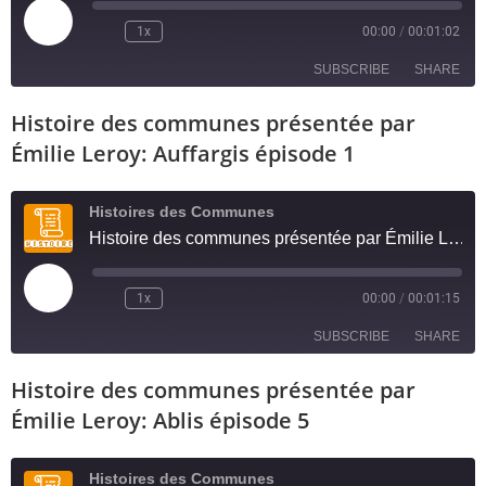
1x
00:00
/
00:01:02
SUBSCRIBE
SHARE
Histoire des communes présentée par
SHARE
RSS FEED
Émilie Leroy: Auffargis épisode 1
LINK
Histoires des Communes
EMBED
Histoire des communes présentée par Émilie Leroy: Auffargis épisode 1
1x
00:00
/
00:01:15
SUBSCRIBE
SHARE
Histoire des communes présentée par
SHARE
RSS FEED
Émilie Leroy: Ablis épisode 5
LINK
Histoires des Communes