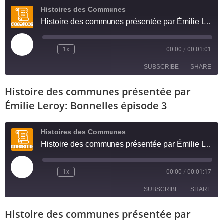
Histoires des Communes
EMBED
Histoire des communes présentée par Émilie Leroy: Bonnelles épisode 4
1x
00:00
/
00:01:01
SUBSCRIBE
SHARE
Histoire des communes présentée par
SHARE
RSS FEED
Émilie Leroy: Bonnelles épisode 3
LINK
Histoires des Communes
EMBED
Histoire des communes présentée par Émilie Leroy: Bonnelles épisode 3
1x
00:00
/
00:01:17
SUBSCRIBE
SHARE
Histoire des communes présentée par
SHARE