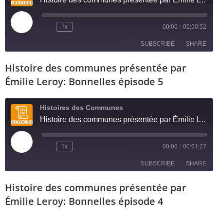
1x
00:00
/
00:00:52
SUBSCRIBE
SHARE
Histoire des communes présentée par
SHARE
RSS FEED
Émilie Leroy: Bonnelles épisode 5
LINK
Histoires des Communes
EMBED
Histoire des communes présentée par Émilie Leroy: Bonnelles épisode 5
1x
00:00
/
00:01:27
SUBSCRIBE
SHARE
Histoire des communes présentée par
SHARE
RSS FEED
Émilie Leroy: Bonnelles épisode 4
LINK